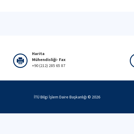
Harita
Mühendisliği- Fax
+90 (212) 285 65 87
İTÜ Bilgi İşlem Daire Başkanlığı ©
2026