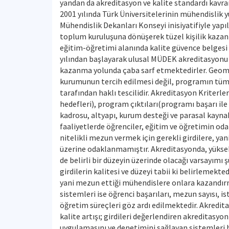
yandan da akreditasyon ve kalite standardı kavra
2001 yılında Türk Üniversitelerinin mühendislik 
Mühendislik Dekanları Konseyi inisiyatifiyle yap
toplum kuruluşuna dönüşerek tüzel kişilik kaza
eğitim-öğretimi alanında kalite güvence belgesi 
yılından başlayarak ulusal MÜDEK akreditasyonu i
kazanma yolunda çaba sarf etmektedirler. Geoma
kurumunun tercih edilmesi değil, programın tüm d
tarafından haklı tescilidir. Akreditasyon Kriter
hedefleri), program çıktıları(programı başarı il
kadrosu, altyapı, kurum desteği ve parasal kaynak
faaliyetlerde öğrenciler, eğitim ve öğretimin oda
nitelikli mezun vermek için gerekli girdilere, yan
üzerine odaklanmamıştır. Akreditasyonda, yükseköğ
de belirli bir düzeyin üzerinde olacağı varsayımı ş
girdilerin kalitesi ve düzeyi tabii ki belirlemek
yani mezun ettiği mühendislere onlara kazandırma
sistemleri ise öğrenci başarıları, mezun sayısı, i
öğretim süreçleri göz ardı edilmektedir. Akredita
kalite artışı; girdileri değerlendiren akreditasy
uygulamasını ve denetimini sağlayan sistemleri 