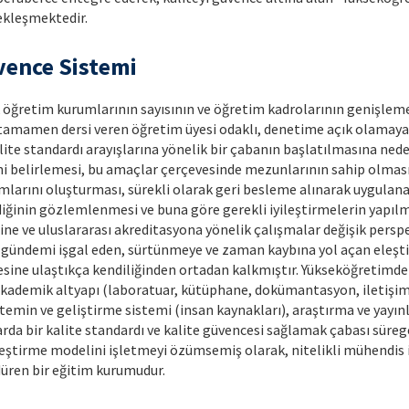
çekleşmektedir.
vence Sistemi
öğretim kurumlarının sayısının ve öğretim kadrolarının genişlemes
, tamamen dersi veren öğretim üyesi odaklı, denetime açık olamayan
ite standardı arayışlarına yönelik bir çabanın başlatılmasına ne
belirlemesi, bu amaçlar çerçevesinde mezunlarının sahip olması ger
mlarını oluşturması, sürekli olarak geri besleme alınarak uygula
mediğinin gözlemlenmesi ve buna göre gerekli iyileştirmelerin yapı
e ve uluslararası akreditasyona yönelik çalışmalar değişik perspekt
e gündemi işgal eden, sürtünmeye ve zaman kaybına yol açan eleşti
iyesine ulaştıkça kendiliğinden ortadan kalkmıştır. Yükseköğretimde
.), akademik altyapı (laboratuar, kütüphane, dokümantasyon, iletişim,
emin ve geliştirme sistemi (insan kaynakları), araştırma ve yayınl
nlarda bir kalite standardı ve kalite güvencesi sağlamak çabası sü
yileştirme modelini işletmeyi özümsemiş olarak, nitelikli mühendi
düren bir eğitim kurumudur.