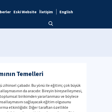
berler
Eski Website
İletişim
English
mının Temelleri
 zihinsel çabadır. Bu yönü ile eğitim; çok büyük
llaşmasının da aracıdır. Bireyin bireyselleşmesi,
 toplumsal birikimden yararlanması ve böylece
umsallaşmasını sağlayacak eğitim olgusunu
ma etkinliğidir. Diğer taraftan özellikle