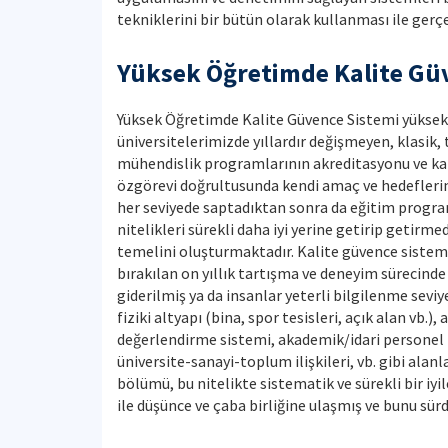
tekniklerini bir bütün olarak kullanması ile ger
Yüksek Öğretimde Kalite Gü
Yüksek Öğretimde Kalite Güvence Sistemi yüksek 
üniversitelerimizde yıllardır değişmeyen, klasik
mühendislik programlarının akreditasyonu ve kal
özgörevi doğrultusunda kendi amaç ve hedeflerini 
her seviyede saptadıktan sonra da eğitim progra
nitelikleri sürekli daha iyi yerine getirip getir
temelini oluşturmaktadır. Kalite güvence sistemin
bırakılan on yıllık tartışma ve deneyim sürecind
giderilmiş ya da insanlar yeterli bilgilenme sev
fiziki altyapı (bina, spor tesisleri, açık alan vb
değerlendirme sistemi, akademik/idari personel t
üniversite-sanayi-toplum ilişkileri, vb. gibi ala
bölümü, bu nitelikte sistematik ve sürekli bir i
ile düşünce ve çaba birliğine ulaşmış ve bunu sür