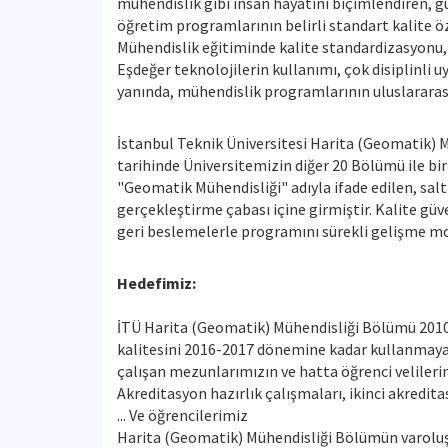
mühendislik gibi insan hayatını biçimlendiren, g
öğretim programlarının belirli standart kalite öz
Mühendislik eğitiminde kalite standardizasyonu, e
Eşdeğer teknolojilerin kullanımı, çok disiplinli
yanında, mühendislik programlarının uluslararası 
İstanbul Teknik Üniversitesi Harita (Geomatik) M
tarihinde Üniversitemizin diğer 20 Bölümü ile bi
"Geomatik Mühendisliği" adıyla ifade edilen, salt
gerçekleştirme çabası içine girmiştir. Kalite gü
geri beslemelerle programını sürekli gelişme mode
Hedefimiz:
İTÜ Harita (Geomatik) Mühendisliği Bölümü 2010
kalitesini 2016-2017 dönemine kadar kullanmaya
çalışan mezunlarımızın ve hatta öğrenci velilerim
Akreditasyon hazırlık çalışmaları, ikinci akredit
... Ve öğrencilerimiz
Harita (Geomatik) Mühendisliği Bölümün varoluş n