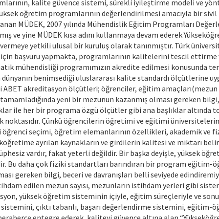
mlarının, kalite güvence sistemi, sürekli iyileştirme modeli ve yö
yüksek öğretim programlarının değerlendirilmesi amacıyla bir sivi
ılanan MÜDEK, 2007 yılında Mühendislik Eğitim Programları Değerle
nmış ve yine MÜDEK kısa adını kullanmaya devam ederek Yükseköğr
vermeye yetkili ulusal bir kuruluş olarak tanınmıştır. Türk üniver
çin başvuru yapmakta, programlarının kalitelerini tescil ettirme v
tik mühendisliği programımızın akredite edilmesi konusunda tem
ünyanın benimsediği uluslararası kalite standardı ölçütlerine uyg
leri ABET akreditasyon ölçütleri; öğrenciler, eğitim amaçları(mezu
e tamamladığında yeni bir mezunun kazanmış olması gereken bilgi, 
lar ile her bir programa özgü ölçütler gibi ana başlıklar altında t
k noktasıdır. Çünkü öğrencilerin öğretimi ve eğitimi üniversiteler
i öğrenci seçimi, öğretim elemanlarının özellikleri, akademik ve fizi
retime ayrılan kaynakların ve girdilerin kalitesi ve miktarı belir
üphesiz vardır, fakat yeterli değildir. Bir başka deyişle, yüksek öğr
tedir. Bu daha çok fiziki standartları barındıran bir program eğitim
sı gereken bilgi, beceri ve davranışları belli seviyede edindirem
stihdam edilen mezun sayısı, mezunların istihdam yerleri gibi sistemi
syon, yüksek öğretim sisteminin içiyle, eğitim süreçleriyle ve son
on sistemini, çıktı tabanlı, başarı değerlendirme sistemini, eğitim-
beraberce entegre ederek, kaliteyi güvence altına alan “Yüksekö