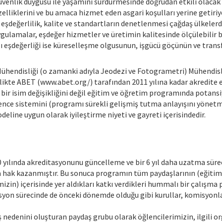
üvenlik duygusu ile yaşamını sürdürmesinde doğrudan etkili olacak
elliklerini ve bu amaca hizmet eden asgari koşulları yerine getiriy
şdeğerlilik, kalite ve standartların denetlenmesi çağdaş ülkelerde 
 uygulamalar, eşdeğer hizmetler ve üretimin kalitesinde ölçülebilir
eşdeğerliği ise küreselleşme olgusunun, işgücü göçünün ve transfer
ühendisliği (o zamanki adıyla Jeodezi ve Fotogrametri) Mühendisl
rlikte ABET (www.abet.org/) tarafından 2011 yılına kadar akredite 
 bir isim değişikliğini değil eğitim ve öğretim programında potansi
vence sistemini (programı sürekli gelişmiş tutma anlayışını yönetm
line uygun olarak iyileştirme niyeti ve gayreti içerisindedir.
 yılında akreditasyonunu güncelleme ve bir 6 yıl daha uzatma sür
 hak kazanmıştır. Bu sonuca programın tüm paydaşlarının (eğitim 
izin) içerisinde yer aldıkları katkı verdikleri hummalı bir çalışma
asyon sürecinde de önceki dönemde olduğu gibi kurullar, komisyonla
edenini oluşturan paydaş grubu olarak öğlencilerimizin, ilgili or