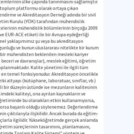
ntemlerinin ülke çapında tanınmasını sağlamıştır.
l toplum platformu olarak ortaya çıkan
ndirme ve Akreditasyon Derneği adında bir sivil
etim Kurulu (YÖK) tarafından mühendislik
sitelerinin mühendislik bölümlerinin birçoğu 2009
e EUR-ACE etiketi ile bir Avrupa eşdeğerliği
el yaklaşımımız şu veya bu akreditasyon
unluğu ve bunun uluslararası nitelikte bir kurum
n bir mühendisten beklenilen mesleki kariyer
beceri ve davranışlar), meslek eğitimi, öğretim
oplanmaktadır. Kalite yönetimi ile ilgili tüm
in en temel fonksiyonudur. Akreditasyon öncelikle
ki altyapı (kütüphane, laboratuar, sınıflar, vb.)
li bir düzeyin üstünde ise mezunların kalitesinin
etimdeki kaliteyi, ona ayrılan kaynakların ve
-öğretiminde bu olanakları etkin kullanamıyorsa,
iyorsa başarılı olduğu söylenemez. Değerlendirme
n çıktılarıyla ilişkilidir. Ancak burada da eğitim-
uçlarla ilgilidir. Yükseköğretimde gerçek anlamda
öğretim süreçlerinin tasarımını, planlamasını,
ğretimde Toplam Kalite Sistemi” yöntem ve