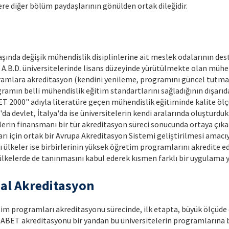
re diğer bölüm paydaşlarının gönülden ortak dileğidir.
başında değişik mühendislik disiplinlerine ait meslek odalarının d
A.B.D. üniversitelerinde lisans düzeyinde yürütülmekte olan mühen
ramlara akreditasyon (kendini yenileme, programını güncel tutma v
mın belli mühendislik eğitim standartlarını sağladığının dışarıda
ABET 2000" adıyla literatüre geçen mühendislik eğitiminde kalite ölç
 devlet, İtalya'da ise üniversitelerin kendi aralarında oluşturdukl
elerin finansmanı bir tür akreditasyon süreci sonucunda ortaya çı
rı için ortak bir Avrupa Akreditasyon Sistemi geliştirilmesi amacı
zı ülkeler ise birbirlerinin yüksek öğretim programlarını akredite e
 ülkelerde de tanınmasını kabul ederek kısmen farklı bir uygulama 
sal Akreditasyon
itim programları akreditasyonu sürecinde, ilk etapta, büyük ölçüde 
 ABET akreditasyonu bir yandan bu üniversitelerin programlarına be