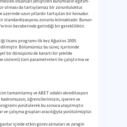
 meslek insanları yetiştiren kurumların eğitim-
or olması da tartışılamaz bir zorunluluktur.
üzerinde uzun yıllardır tartışılan bir konudur.
 bir standardizasyonu zorunlu kılmaktadır. Bunun
inin beraberinde getirdiği bir gerekliliktir.
iği lisans programı ilk kez Ağustos 2005
edilmiştir. Bölümümüz bu süreç içerisinde
yel bir dönüşümü de kararlı bir şekilde
e sistemi) tüm parametreleri ile çalıştırma ve
ecini tamamlamış ve ABET odaklı akreditasyon
kadromuzun, öğrencilerimizin, işveren ve
 programı yürütülerek bu sonuca ulaşılmıştır.
r ve çalışma grupları aracılığıyla yürütülmüştür.
ganlar içinde etkin görev almaları ve zengin