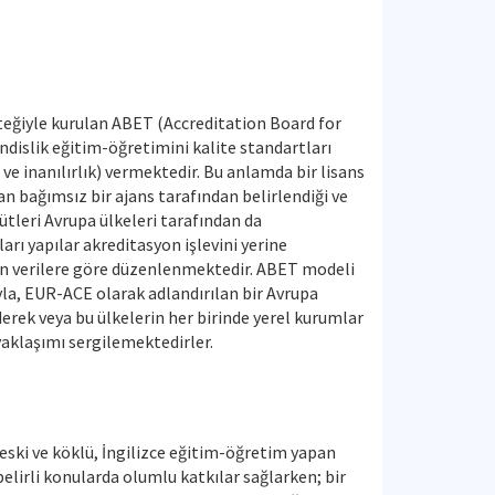
esteğiyle kurulan ABET (Accreditation Board for
dislik eğitim-öğretimini kalite standartları
e inanılırlık) vermektedir. Bu anlamda bir lisans
n bağımsız bir ajans tarafından belirlendiği ve
ütleri Avrupa ülkeleri tarafından da
arı yapılar akreditasyon işlevini yerine
kan verilere göre düzenlenmektedir. ABET modeli
yla, EUR-ACE olarak adlandırılan bir Avrupa
derek veya bu ülkelerin her birinde yerel kurumlar
yaklaşımı sergilemektedirler.
eski ve köklü, İngilizce eğitim-öğretim yapan
lirli konularda olumlu katkılar sağlarken; bir