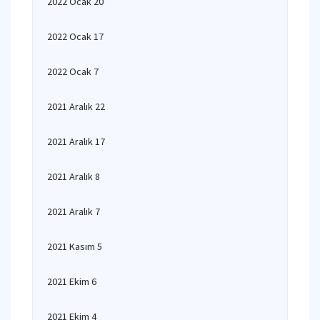
2022 Ocak 20
2022 Ocak 17
2022 Ocak 7
2021 Aralık 22
2021 Aralık 17
2021 Aralık 8
2021 Aralık 7
2021 Kasım 5
2021 Ekim 6
2021 Ekim 4