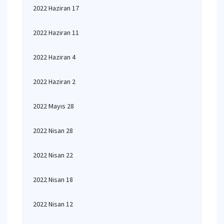
2022 Haziran 17
2022 Haziran 11
2022 Haziran 4
2022 Haziran 2
2022 Mayıs 28
2022 Nisan 28
2022 Nisan 22
2022 Nisan 18
2022 Nisan 12