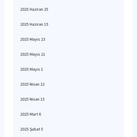
2025 Haziran 25
2025 Haziran 15
2025 Mayıs 23
2025 Mayıs 21
2025 Mayıs 1
2025 Nisan 22
2025 Nisan 15
2025 Mart 6
2025 Şubat 5