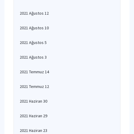
2021 Ağustos 12
2021 Ağustos 10
2021 Ağustos 5
2021 Ağustos 3
2021 Temmuz 14
2021 Temmuz 12
2021 Haziran 30
2021 Haziran 29
2021 Haziran 23