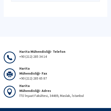
Harita Mühendisliği- Telefon
+90 (212) 285 34 14
Harita
Mühendisliği- Fax
+90 (212) 285 65 87
Harita
Mühendisliği- Adres
İTÜ İnşaat Fakültesi, 34469, Maslak, İstanbul