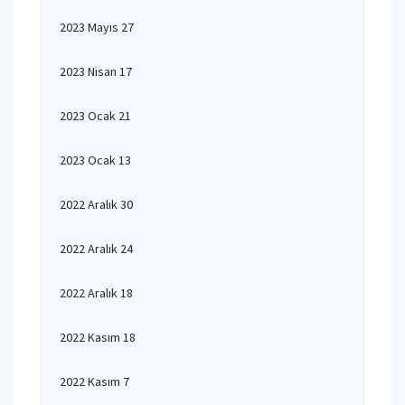
2023 Mayıs 27
2023 Nisan 17
2023 Ocak 21
2023 Ocak 13
2022 Aralık 30
2022 Aralık 24
2022 Aralık 18
2022 Kasım 18
2022 Kasım 7