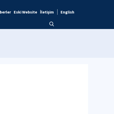
berler
Eski Website
İletişim
English