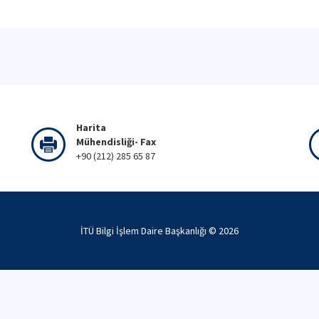
Harita
Mühendisliği- Fax
+90 (212) 285 65 87
İTÜ Bilgi İşlem Daire Başkanlığı ©
2026