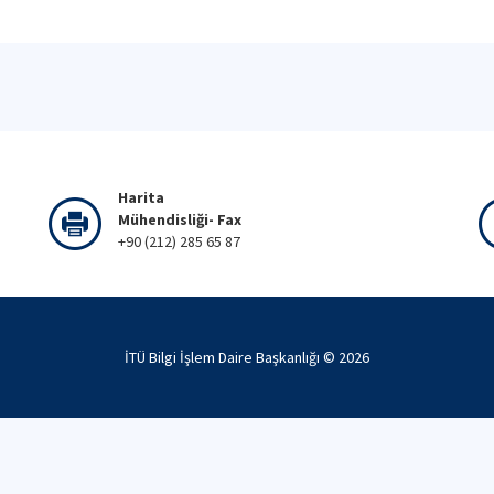
Harita
Mühendisliği- Fax
+90 (212) 285 65 87
İTÜ Bilgi İşlem Daire Başkanlığı ©
2026