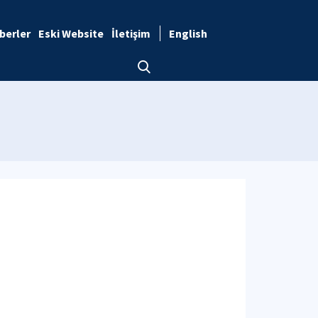
berler
Eski Website
İletişim
English