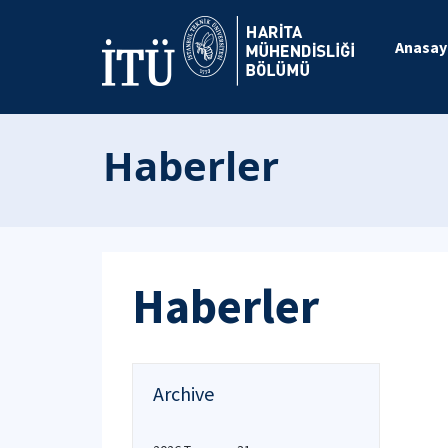
Anasay
Haberler
Haberler
Archive