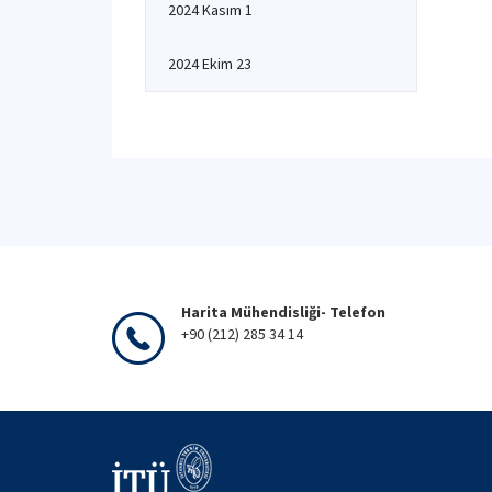
2024 Kasım 1
2024 Ekim 23
Harita Mühendisliği- Telefon
+90 (212) 285 34 14