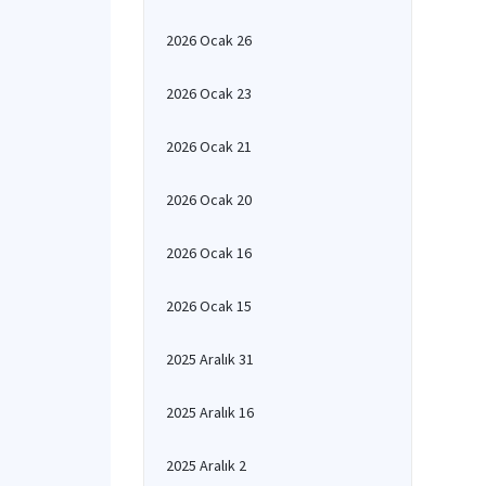
2026 Ocak 26
2026 Ocak 23
2026 Ocak 21
2026 Ocak 20
2026 Ocak 16
2026 Ocak 15
2025 Aralık 31
2025 Aralık 16
2025 Aralık 2