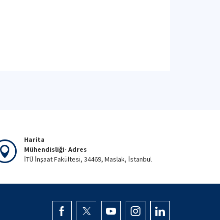
Harita
Mühendisliği- Adres
İTÜ İnşaat Fakültesi, 34469, Maslak, İstanbul