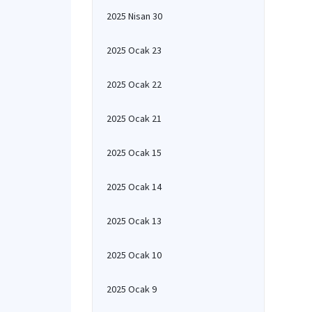
2025 Nisan 30
2025 Ocak 23
2025 Ocak 22
2025 Ocak 21
2025 Ocak 15
2025 Ocak 14
2025 Ocak 13
2025 Ocak 10
2025 Ocak 9